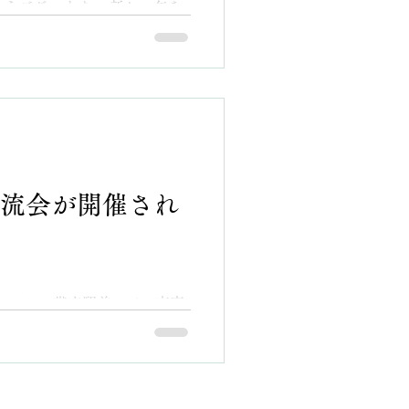
うございます。 新しい年を
要がありそうです」とお話し
様に心よりお祝い申し上げま
会 野村会長 学校長も出席さ
出来事がありましたが、皆さ
母校の近況を報告していただ
に感謝いたします。 新年最
商業高等学校 千葉佳貴 校
「ビジネス交流会」のご案内
ばし歓談。 今回は出席者が気
特色でもあります異業種交流
ルに移動できる立食のビュッ
かな雰囲気で新年会も兼ねご
。 ビジネス交流会の本題
思います。 本年も同窓生と
加者全員のアピー
に貢献できる活動を通じてよ
流会が開催され
ていきたいと考えておりま
ご多幸を祈念し、本年もどう
し上げます。 帯広南商業高
勇 帯広南商同窓ビジネス交
の皆様におかれましては益々
 アパホテル帯広駅前にて、南商
び申し上げます。 さて、ビ
流会」が催されました。 南
記の通り開催する事になりま
ジネスの輪が広がるがること
事ご多用のことと存じます
会もコロナ禍で中断していた
ますようご案内申し上げま
ぶりの開催です。 会は二部構
職員、南商旧教職員、第一線