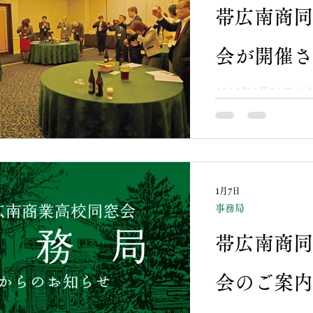
帯広南商同
会が開催さ
2025年1月31日
月が立ちました。 
前の２Fしらかば
ス交流会」が催され
役は、同窓会 幹事
幹事長 上川登喜郎
1月7日
ジネス交流会座長と
事務局
期・長谷友美さん
た。 ビジネス交流
帯広南商同
野村会長の挨拶では
さもあるようで、
けて、異業種交流
会のご案内
を取り入れたり、
談できる場所〟の