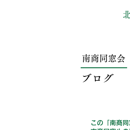
南商同窓会
ブログ
この「南商同