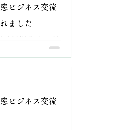
窓ビジネス交流
れました
（土） 令和8年も早いものでひと
当日18時、アパホテル帯広駅
の間にて、南商同窓会「ビジネ
ました。 この日の司会進行
長の27期・上川登喜郎さん。
さん 参加２９名、今回がビ
してデビューとなった34
の挨拶で会がスタートしまし
会座長 長谷友美さん 続けて
窓ビジネス交流
、 「本会の名称に敷居の高
次年度はさらなる活性化に向
会を原点にした新年会の要素
生活をより良くするための”相
ような少し変化を加えること