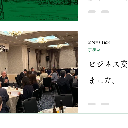
明けましておめでと
も視野に入れる必
迎え、同窓会の皆
されました。 同窓
す。 昨年は多くの
れ、乾杯の挨拶。
まのご支援とご協力
きました。 帯広南
初の同窓会活動の
長 乾杯後は、し
です。 商業高校の
兼ねなく各テーブ
2025年2月16日
会同窓生間の和や
フェスタイルでした
事務局
参集いただければと
は、原点に戻り参
の絆を深め、地域
ビジネス交
り良い関係を築い
す。 皆様の健康と
ぞよろしくお願い申
ました。
校同窓会長 野村 
流会のご案内 会員
2025年2月8日
ご清栄のこととお慶
同窓会「ビジネス交
ジネス交流会を下
商同窓生同志でビ
した。皆様には諸
を目的としたこの
が、多数出席賜り
ため5年ぶり、久し
す。 尚、南商教