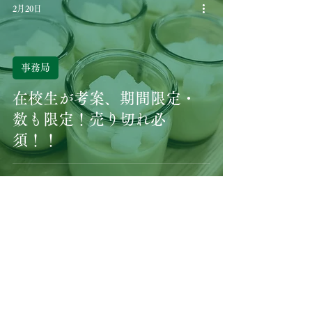
2月20日
事務局
在校生が考案、期間限定・
数も限定！売り切れ必
須！！