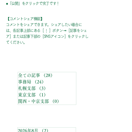
●「公開」をクリックで完了です！
【コメントシェア機能】
コメントをシェアできます。シェアしたい場合に
は、各記事上部にある［ ⋮ ］ボタン ➞［記事をシェ
ア］または記事下部の［SNSアイコン］をクリックし
てください。
カテゴリーメニュー
全ての記事
（28）
28件の記事
事務局
（24）
24件の記事
札幌支部
（3）
3件の記事
東京支部
（1）
1件の記事
関西・中京支部
（0）
0件の記事
アーカイブ
2026年8月
（2）
2件の記事