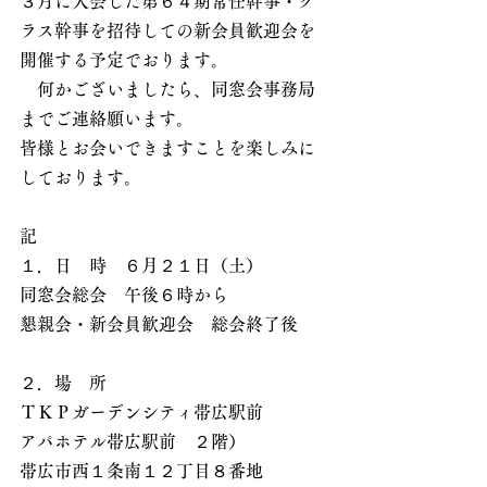
３月に入会した第６４期常任幹事・ク
ラス幹事を招待しての新会員歓迎会を
開催する予定でおります。
　何かございましたら、同窓会事務局
までご連絡願います。
皆様とお会いできますことを楽しみに
しております。
記
１．日　時    ６月２１日（土） 
同窓会総会　午後６時から
懇親会・新会員歓迎会　総会終了後
２．場　所 
ＴＫＰガーデンシティ帯広駅前
アパホテル帯広駅前　２階）
帯広市西１条南１２丁目８番地