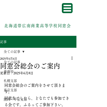
北海道帯広南商業高等学校同窓会
記事
全ての記事
2025年6月6日
全ての記事
同窓会総会のご案内
事務局
更新日：
2025年6月8日
札幌支部
同窓会総会のご案内をさせて頂きま
東京支部
す。
同窓生でしたら、どなたでも参加でき
関西・中京支部
る会です。ふるってご参加下さい。