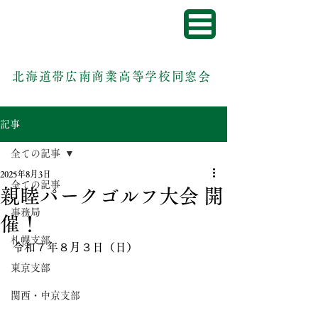
北海道帯広南商業高等学校同窓会
記事
全ての記事
2025年8月3日
全ての記事
親睦パークゴルフ大会 開
事務局
催！
札幌支部
令和７年
８月３日（日）
東京支部
関西・中京支部