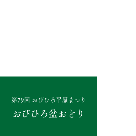
第79回 おびひろ平原まつり
おびひろ盆おどり