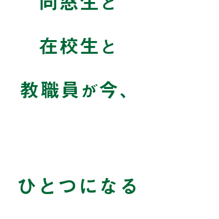
同窓生
と
在校生
と
教職員
今
が
、
ひとつになる