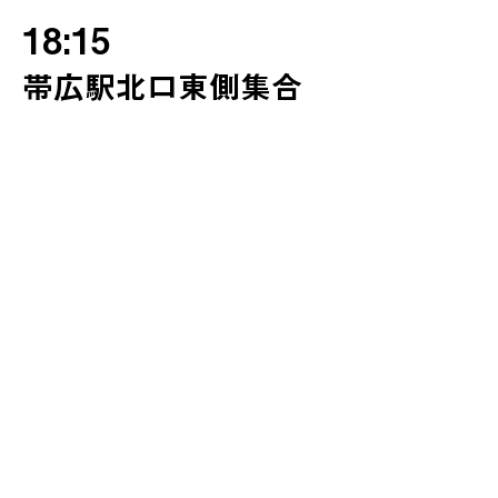
18:15
帯広駅北口東側集合
（最終確認・練習）
19:00 〜 20:45
平原まつり 盆おどり大会
（みんなで楽しく踊る）
21:00
解散
［申込締切］