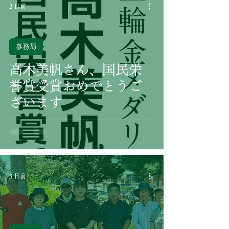
2 日前
事務局
高木美帆さん、国民栄
誉賞受賞おめでとうご
ざいます
3 日前