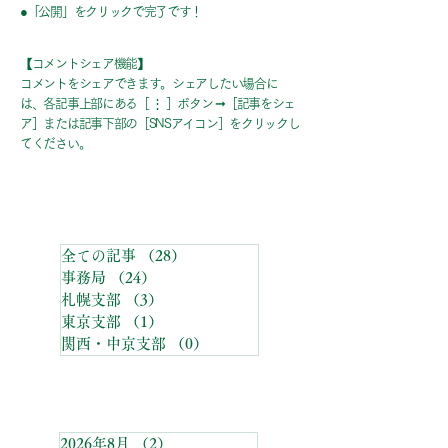
●「公開」をクリックで完了です！
【コメントシェア機能】
コメントをシェアできます。シェアしたい場合に
は、各記事上部にある［ ⋮ ］ボタン ➞［記事をシェ
ア］または記事下部の［SNSアイコン］をクリックし
てください。
カテゴリーメニュー
全ての記事
（28）
28件の記事
事務局
（24）
24件の記事
札幌支部
（3）
3件の記事
東京支部
（1）
1件の記事
関西・中京支部
（0）
0件の記事
アーカイブ
2026年8月
（2）
2件の記事