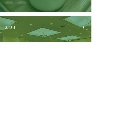
2月2日
事務局
帯広南商同窓ビジネス
交流会が開催されまし
た
1月7日