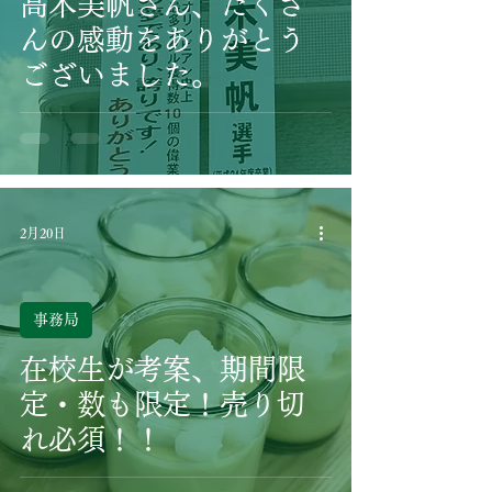
高木美帆さん、たくさ
んの感動をありがとう
ございました。
2月20日
事務局
在校生が考案、期間限
定・数も限定！売り切
れ必須！！