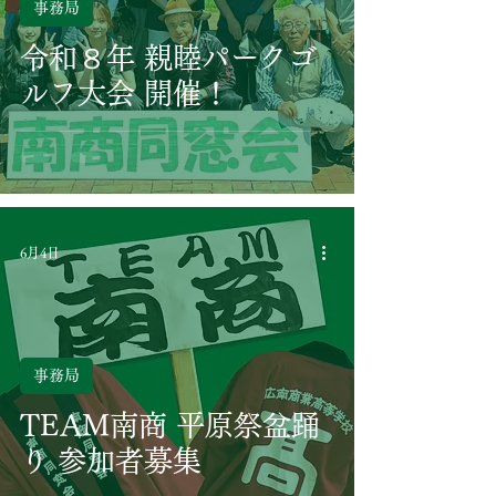
事務局
令和８年 親睦パークゴ
ルフ大会 開催！
6月4日
事務局
TEAM南商 平原祭盆踊
り 参加者募集