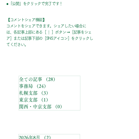
●「公開」をクリックで完了です！
【コメントシェア機能】
コメントをシェアできます。シェアしたい場合に
は、各記事上部にある［ ⋮ ］ボタン ➞［記事をシェ
ア］または記事下部の［SNSアイコン］をクリックし
てください。
カテゴリーメニュー
全ての記事
（28）
28件の記事
事務局
（24）
24件の記事
札幌支部
（3）
3件の記事
東京支部
（1）
1件の記事
関西・中京支部
（0）
0件の記事
アーカイブ
2026年8月
（2）
2件の記事